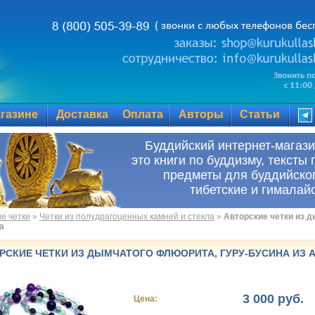
газине
Доставка
Оплата
Авторы
Статьи
Буддийский инте
это книги по буддизму, тексты 
предметы для буддийског
тибетские и гималай
е четки
»
Четки из полудрагоценных камней и стекла
»
Авторские четки из д
а
РСКИЕ ЧЕТКИ ИЗ ДЫМЧАТОГО ФЛЮОРИТА, ГУРУ-БУСИНА ИЗ 
3 000 руб.
Цена: