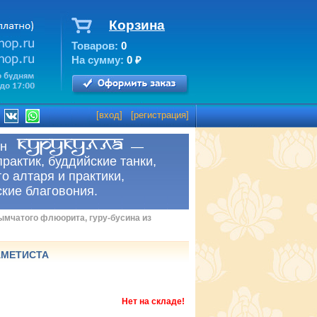
Корзина
Товаров:
0
На сумму:
0
₽
[
вход
] [
регистрация
]
рнет-магазин —
практик, буддийские танки,
о алтаря и практики,
ские благовония.
ымчатого флюорита, гуру-бусина из
АМЕТИСТА
Нет на складе!