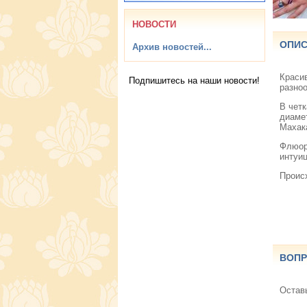
НОВОСТИ
ОПИС
Архив новостей...
Краси
Подпишитесь на наши новости!
разно
В четк
диаме
Махак
Флюор
интуиц
Проис
ВОПР
Остав