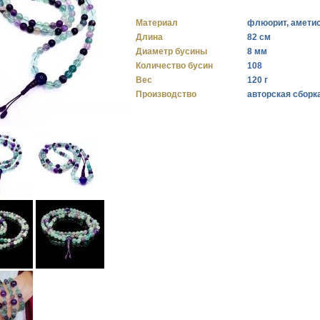
Материал
флюорит, амети
Длина
82 см
Диаметр бусины
8 мм
Количество бусин
108
Вес
120 г
Производство
авторская сборк