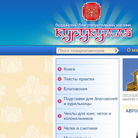
О ма
Книги
Тексты практик
Благовония
Авторски
Подставки для благовоний
аметист
и курильницы
АВТО
Чехлы для книг, четок и
колокольчиков
Четки и счетчики