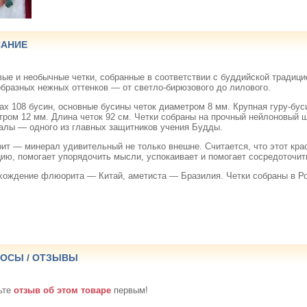
АНИЕ
вые и необычные четки, собранные в соответствии с буддийской традиц
образных нежных оттенков — от светло-бирюзового до лилового.
ах 108 бусин, основные бусины четок диаметром 8 мм. Крупная гуру-бус
тром 12 мм. Длина четок 92 см. Четки собраны на прочный нейлоновый
алы — одного из главных защитников учения Будды.
ит — минерал удивительный не только внешне. Считается, что этот кр
ию, помогает упорядочить мысли, успокаивает и помогает сосредоточит
хождение флюорита — Китай, аметиста — Бразилия. Четки собраны в Ро
ОСЫ / ОТЗЫВЫ
ьте
отзыв об этом товаре
первым!