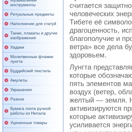
Музыкальные
считается защитно
инструменты
человеческих энер
Ритуальные предметы
Тибете её символо
Наполнение для статуй
драгоценность, и
Танки, плакаты и другие
благополучие и пр
изображения
ветра» все дела б
Хадаки
здоровьем.
Молитвенные флажки
лунгта
Лунгта представля
Буддийский текстиль
которые обозначаю
Амулеты
пять элементов ма
Украшения
воздух (ветер, обл
желтый — земля. Н
Разное
активизируются пр
Бумага локта ручной
работы из Непала
которые активизир
Уцененные товары
усиливается энерг