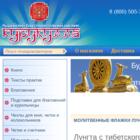
О магазине
Доставка
Б
Книги
Тексты практик
эт
Благовония
Подставки для благовоний
и курильницы
Чехлы для книг, четок и
колокольчиков
МОЛИТВЕННЫЕ ФЛАЖКИ ЛУН
Четки и счетчики
Лунгта с тибетског