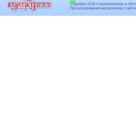
Copyright 2018 © kurukullashop.ru Ин
При копировании материалов с сайт