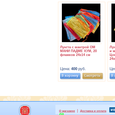
Лунгта с мантрой ОМ
Лу
МАНИ ПАДМЕ ХУМ, 20
и 
флажков 24х14 см
Цо
24х
Цена:
400
руб.
Це
|
О магазине
Доставка и оплата