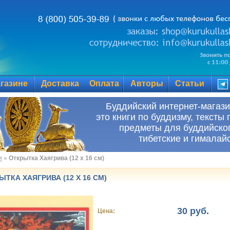
газине
Доставка
Оплата
Авторы
Статьи
Буддийский инте
это книги по буддизму, тексты 
предметы для буддийског
тибетские и гималай
и
»
Открытка Хаягрива (12 х 16 см)
ЫТКА ХАЯГРИВА (12 Х 16 СМ)
30 руб.
Цена: