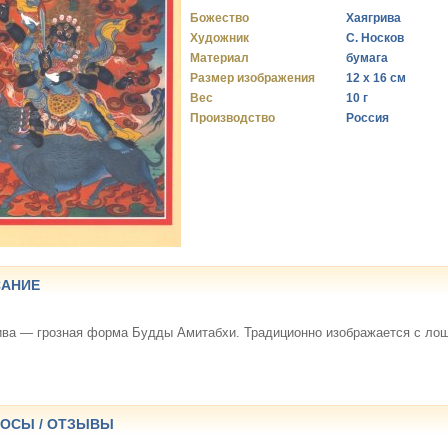
Божество
Хаягрива
Художник
С. Носков
Материал
бумага
Размер изображения
12 х 16 см
Вес
10 г
Производство
Россия
АНИЕ
ива — грозная форма Будды Амитабхи. Традиционно изображается с ло
ОСЫ / ОТЗЫВЫ