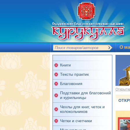
О ма
Книги
Тексты практик
Благовония
Открытк
Подставки для благовоний
и курильницы
ОТКР
Чехлы для книг, четок и
колокольчиков
Четки и счетчики