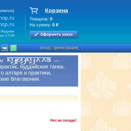
Корзина
Товаров:
0
На сумму:
0
₽
[
вход
] [
регистрация
]
рнет-магазин —
практик, буддийские танки,
о алтаря и практики,
ские благовония.
Нет на складе!