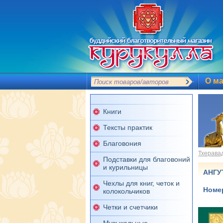
О ма
Книги
Тексты практик
Благовония
Тхерава
Подставки для благовоний
и курильницы
АНГУ
Чехлы для книг, четок и
Номер
колокольчиков
Четки и счетчики