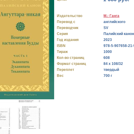
Издательство
М.: Ганга
Перевод с
английского
Переводчик
SV
Серия
Палийский канон
Год издания
2023
ISBN
978-5-907658-21-
Тираж
1000
Кол-во страниц
608
Формат страниц
84 х 108/32
Переплет
твердый
Вес
700 г