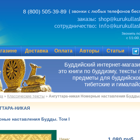
газине
Доставка
Оплата
Авторы
Статьи
Буддийский инте
это книги по буддизму, тексты 
предметы для буддийског
тибетские и гималай
да
»
Классические тексты
»
Ангуттара-никая Номерные наставления Будды. 
ТТАРА-НИКАЯ
ные наставления Будды. Том I
1 080 руб.
Цена: