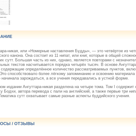
АНИЕ
ара-никая, или «Номерные наставления Будды», — это четвёртое из чет
ского канона. Она состоит из 11 нипат, или книг, которые в общей слож
их сутт. Большая часть из них, однако, является повторами с незначит
ьных текстов насчитывается порядка четырёх тысяч. В основе Ангуттара
, содержащие определённое количество рассматриваемых пунктов, вкл
 Это способствовало более лёгкому запоминанию и освоению материала 
 начинала зарождаться, а все учения передавались в устной форме.
ом издании Ангуттара-никая разделена на четыре тома. Том I содержит
у Бодхи, автора перевода с пали на английский, а также первые три нип
 Тематика сутт охватывает самые разные аспекты буддийского учения.
ОСЫ / ОТЗЫВЫ