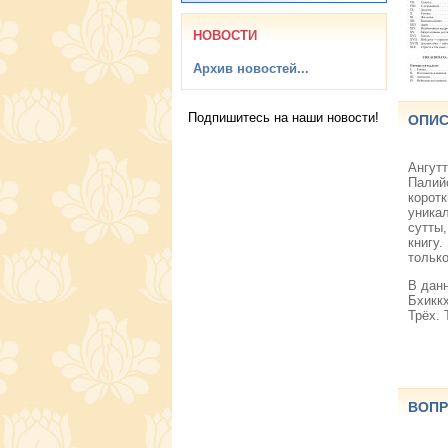
НОВОСТИ
Архив новостей...
Подпишитесь на наши новости!
ОПИС
Ангутт
Палий
коротк
уникал
сутты
книгу.
только
В данн
Бхиккх
Трёх.
ВОПР