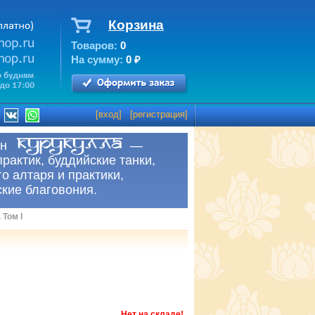
Корзина
Товаров:
0
На сумму:
0
₽
[
вход
] [
регистрация
]
рнет-магазин —
практик, буддийские танки,
о алтаря и практики,
ские благовония.
Том I
Нет на складе!