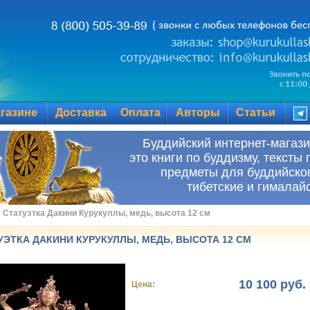
газине
Доставка
Оплата
Авторы
Статьи
Буддийский инте
это книги по буддизму, тексты 
предметы для буддийског
тибетские и гималай
»
Статуэтка Дакини Курукуллы, медь, высота 12 см
УЭТКА ДАКИНИ КУРУКУЛЛЫ, МЕДЬ, ВЫСОТА 12 СМ
10 100 руб.
Цена: