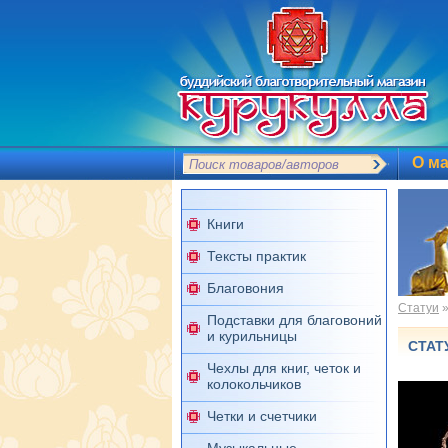
О ма
Книги
Тексты практик
Благовония
Статуи
Подставки для благовоний
и курильницы
СТАТ
Чехлы для книг, четок и
колокольчиков
Четки и счетчики