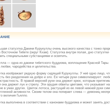
АНИЕ
ьшая статуэтка Дакини Курукуллы очень высокого качества с тонко про
 Восточном Тибете (округ Кхам). Статуэтка внутри полая, дно статуэтк
нить специальными субстанциями и освятить.
улла — одна из дакини тибетского буддизма, воплощение Красной Тары.
 любви, чародейства и целительства.
этка изображает редкую форму сидящей Курукуллы. У неё одно лицо, ч
ть без разделения на добро и зло. Ее четыре руки символизируют: любо
страстность. В правой верхней руке она держит крюк, которым притяги
 она держит лук и стрелу. Эти орудия обвиты цветами, что указывает 
е в умах других. Цветок лотоса, растущий из ее левой нижней руки си
етленной активности. Своим телом она попирает слева — демониц неоп
го величия Гьялпо.
этка выполнена в соответствии с канонами буддизма и может занять до