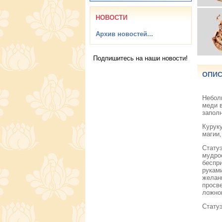
НОВОСТИ
Архив новостей...
Подпишитесь на наши новости!
ОПИС
Небол
меди в
запол
Курук
магии,
Стату
мудрос
беспри
руками
желани
просв
ложно
Стату