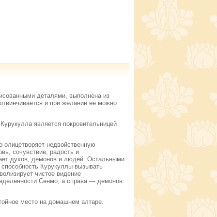
рисованными деталями, выполнена из
и отвинчивается и при желании ее можно
 Курукулла является покровительницей
то олицетворяет недвойственную
вь, сочувствие, радость и
вает духов, демонов и людей. Остальными
на способность Курукуллы вызывать
мволизирует чистое видение
ределенности Сенмо, а справа — демонов
стойное место на домашнем алтаре.