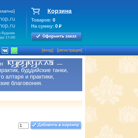
Корзина
Товаров:
0
На сумму:
0
₽
[
вход
] [
регистрация
]
рнет-магазин —
практик, буддийские танки,
о алтаря и практики,
ские благовония.